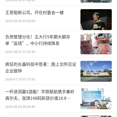
斯特沙利文发布行业权威白皮书，并邀请来自
王思聪新公司，开在村委会一楼
产业、学术、临床与内容传播四方代表——包括
2026-08-05 07:45:09
机构代表、超级达人、演员何明翰、新锐国际
超模顾艾嘉，以及老爸评测、丁香医生等头部
负债管理分化！五大行5年期大额存
平台代表——同台共议。从仅三展厅到研发实验
单“返场”，中小行持续降息
室，从主论坛到双场圆桌，这是中国美白赛道
2026-08-07 07:30:49
迄今为止在科学可信度、内容资产丰富度与产
疯狂的长鑫科技中签者：跑上交所见证
业链整合度上最为系统的一次公开亮相。
企业敲钟
2026-07-29 07:37:42
一杆进洞赢X游艇！华铁联航携手秦岭
高尔夫，张琪148码斩获价值18.8
万“十年豪华新能源智能游艇出海权
2026-08-03 09:44:44
益”