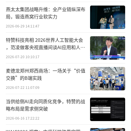
燕太太集团战略升维：全产业链纵深布
研发实验室是本次活动中最具冲击力的体
局，锻造燕窝行业软实力
验节点。受邀嘉宾分批入场，近距离观察了麦
2026-06-29 14:11:47
角硫因的合成生物学生产路线与纯度检测体
特赞科技亮相 2026世界人工智能大会
系。实验室工作人员以严谨而通俗的方式，详
，范凌做客央视直播间谈AI应用和人机
细阐释了GeneIII仅三生物如何将麦角硫因的纯
关系
2026-07-20 10:10:17
度稳定提升至99.99%，并以可视化装置直观呈
麦德龙郑州郑西商场：一场关于“价值
现了高纯度原料与普通原料在品质上的代际差
交换”的B端实践
距。对于来自内容创作领域的嘉宾而言，这
2026-07-22 11:07:09
种“眼见为实”的体验，让“科学资产型”不
再只是一个营销标签，而是一套有迹可循、有
当供给侧AI走向同质化竞争，特赞的战
据可查的严肃科学承诺。
略布局是需求侧突破
2026-06-16 17:22:22
14:30，主论坛正式开幕。
GeneIII仅三生