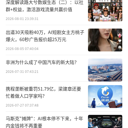
深度解读路大兮数娱生态（二）：以社
群+权益，激活游戏流量共赢价值
2026-08-01 23:39:31
出道30天吸粉40万，AI短剧女主方桃子
爆火，60秒广告报价超25万元
一、溯源科学内核：总部开放日见证麦角
2026-08-05 07:40:04
硫因研发全链路
非洲为什么成了中国汽车的新大陆？
发布会的序幕，在浓厚的科学氛围中悄然
2026-07-31 07:43:21
揭开。
携程垄断被重罚51.79亿，梁建章还要
在仅三展厅，参观者系统了解了GeneIII仅
忙着做人口学家吗？
三生物从原料研发到产品落地的完整品牌发展
2026-07-27 07:37:48
脉络。展厅以时间轴与技术图谱的方式，清晰
呈现了GeneIII仅三生物在麦角硫因这一赛道上
马斯克"摊牌"：AI根本停不下来，十年
内金钱将不再重要
的长期深耕历程：从最初锁定这一被誉为“长