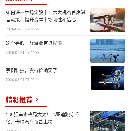
如何进一步稳定股市？六大机构首席进
言献策，提升资本市场韧性和信心
2026-08-03 07:44:29
这个暑假，旅游业有点惨淡
2026-07-31 07:44:37
宇树科技，发行价确定了
2026-08-07 07:29:44
精彩推荐
这不是一场普通的新品发布会。GeneIII仅
500强车企格局大变！比亚迪独守千
三生物在本次大会上将研发实验室的大门向达
亿，奇瑞汽车新晋上榜
人与媒体全面开放，携手Frost&Sullivan弗若
2026-08-03 07:40:08