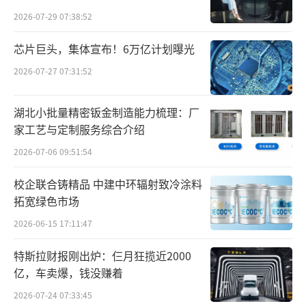
寿营养素”的天然抗氧化成分，到突破高纯度
2026-07-29 07:38:52
规模化量产的技术壁垒，到构建起覆盖多维健
芯片巨头，集体宣布！6万亿计划曝光
康领域的人体临床证据体系，GeneIII仅三生物
2026-07-27 07:31:52
走过的每一步，都以“让每一款产品有据可
查”为根本信念驱动。
湖北小批量精密钣金制造能力梳理：厂
家工艺与定制服务综合介绍
2026-07-06 09:51:54
校企联合铸精品 中建中环辐射致冷涂料
拓宽绿色市场
2026-06-15 17:11:47
特斯拉财报刚出炉：仨月狂揽近2000
亿，车卖爆，钱没赚着
2026-07-24 07:33:45