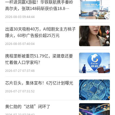
一杆进洞赢X游艇！华铁联航携手秦岭
高尔夫，张琪148码斩获价值18.8
万“十年豪华新能源智能游艇出海权
2026-08-03 09:44:44
益”
出道30天吸粉40万，AI短剧女主方桃子
爆火，60秒广告报价超25万元
2026-08-05 07:40:04
携程垄断被重罚51.79亿，梁建章还要
忙着做人口学家吗？
2026-07-27 07:37:48
产品搭载首创仿生锤金刚滚刷，通过高频
芯片巨头，集体宣布！6万亿计划曝光
仿生震击深度拍打床垫、沙发织物，高效剥离
2026-07-27 07:31:52
潜藏螨虫与皮屑，特殊结构彻底杜绝宠物毛发
缠绕。搭配17000Pa飓风穿透吸力、空净级6重
黄仁勋的“达链”闭环了
多锥过滤系统、70℃黄金热浪除湿以及双倍UV
2026-07-22 07:28:42