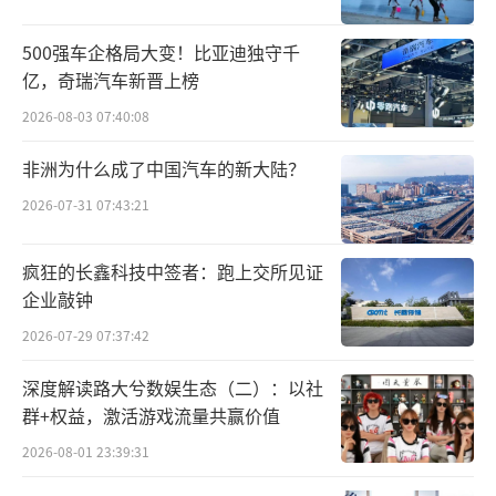
值，评分体系严谨细致，85分以上方可获评铂
500强车企格局大变！比亚迪独守千
金奖，代表工业设计与科技创新的最高等级荣
亿，奇瑞汽车新晋上榜
誉。两大奖项双双认可，足以印证MOVA吸尘器
2026-08-03 07:40:08
的产品实力、设计理念与创新能力，已跻身全
非洲为什么成了中国汽车的新大陆？
球顶尖行列。
2026-07-31 07:43:21
四款获奖产品各凭硬核技术与匠心设计脱
颖而出，深耕用户真实清洁痛点，以自研专利
疯狂的长鑫科技中签者：跑上交所见证
企业敲钟
技术打破行业固有瓶颈，实现极简美学、全能
性能与居家场景的完美融合。
2026-07-29 07:37:42
深度解读路大兮数娱生态（二）：以社
MOVA Q30除螨仪独揽伦敦设计奖铂金
群+权益，激活游戏流量共赢价值
奖、TITAN创新奖铂金奖，是专为母婴、养
2026-08-01 23:39:31
宠、敏感体质人群打造的健康清洁旗舰。