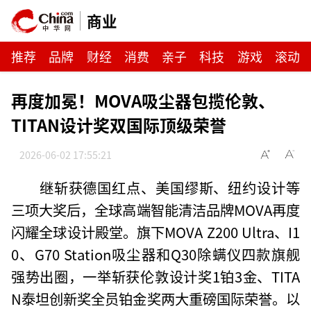
商业
推荐
品牌
财经
消费
亲子
科技
游戏
滚动
再度加冕！MOVA吸尘器包揽伦敦、
TITAN设计奖双国际顶级荣誉
2026-06-02 17:55:21
继斩获德国红点、美国缪斯、纽约设计等
三项大奖后，全球高端智能清洁品牌MOVA再度
闪耀全球设计殿堂。旗下MOVA Z200 Ultra、I1
0、G70 Station吸尘器和Q30除螨仪四款旗舰
强势出圈，一举斩获伦敦设计奖1铂3金、TITA
N泰坦创新奖全员铂金奖两大重磅国际荣誉。以