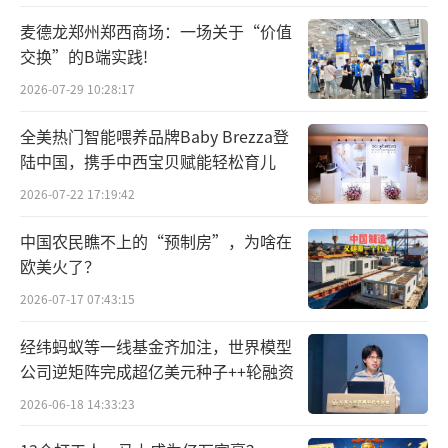
精细过滤实现99.99%深度净滤，兼顾灵活、精
麦德龙郑州郑西商场：一场关于“价值
交换”的B端实践!
准与健康。
2026-07-29 10:28:17
全美热门智能喂养品牌Baby Brezza登
陆中国，携手中西宝贝赋能轻松育儿
2026-07-22 17:19:42
中国农民瞧不上的“预制房”，为啥在
欧美火了？
2026-07-17 07:43:15
经纬蚂蚁等一线基金齐加注，世界模型
公司逆矩阵完成超亿美元种子++轮融资
2026-06-18 14:33:23