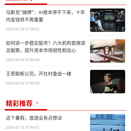
伦敦设计奖与TITAN泰坦创新奖同属国际
马斯克"摊牌"：AI根本停不下来，十年
奖项协会IAA旗下顶级权威赛事，全球认可度与
内金钱将不再重要
专业含金量稳居行业第一梯队。
2026-07-29 07:38:52
伦敦设计奖由全球创意平台DRIVEN x DES
如何进一步稳定股市？六大机构首席进
言献策，提升资本市场韧性和信心
IGN主办，是英国设计界标志性大奖，覆盖全球
上百个国家，参赛作品超数万件。评审团由全
2026-08-03 07:44:29
球设计总监、行业专家、创意大咖组成，从创
王思聪新公司，开在村委会一楼
新创意、功能落地、美学表现、用户体验、可
2026-08-05 07:45:09
持续价值五大维度严苛评选，铂金奖作为赛事
最高荣誉，仅授予综合实力达到全球行业标杆
精彩推荐
水准的作品。
这个暑假，旅游业有点惨淡
美国TITAN创新奖素有创新界奥斯卡美
2026-07-31 07:44:37
誉，聚焦技术突破、场景落地与产业引领价