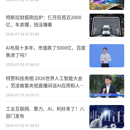
C广域紫外线杀菌功能，一站式解决螨虫、细
菌、潮湿、扬尘四大居家健康难题，从根源守
特斯拉财报刚出炉：仨月狂揽近2000
亿，车卖爆，钱没赚着
护全屋呼吸健康。
2026-07-24 07:33:45
MOVA I10、G70 Station、Z200 Ultra这三
AI布局十多年，市值跌了5000亿，百度
款吸尘器同步斩获伦敦设计奖金奖，并全员拿
焦虑了吗？
下TITAN创新奖铂金奖。
2026-07-03 07:44:15
MOVA I10主打轻量化全能清洁，1.35kg超
特赞科技亮相 2026世界人工智能大会
轻主机搭配人体工学弧度手柄，女性单手可轻
，范凌做客央视直播间谈AI应用和人机
松操作，高举清扫高处也毫无负担。独创360°
关系
2026-07-20 10:10:17
万向双滚刷突破传统清扫局限，路径清洁效率
工业互联网、算力、AI，利好来了！八
提升49%，边角清洁效率提升23%；搭配140°
部门发布
超广角绿光显尘技术、170°大角度躺平设计，
2026-07-01 07:38:53
轻松识别微尘、深入10厘米低矮夹缝，整机6重