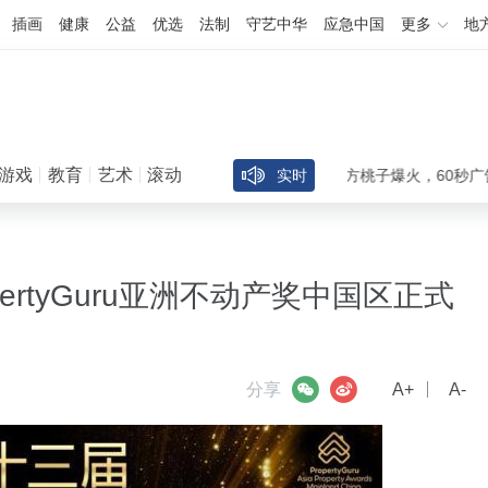
插画
健康
公益
优选
法制
守艺中华
应急中国
更多
地
游戏
教育
艺术
滚动
出道30天吸粉40万，AI短剧女主方桃子爆火，60秒广告报价
实时
ertyGuru亚洲不动产奖中国区正式
微信
微博
分享
A+
A-