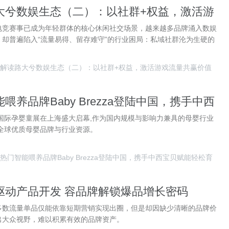
大兮数娱生态（二）：以社群+权益，激活游
价值
电竞赛事已成为年轻群体的核心休闲社交场景，越来越多品牌涌入数娱
却普遍陷入“流量易得、留存难守”的行业困局：私域社群沦为生硬的
解读路大兮数娱生态（二）：以社群+权益，激活游戏流量共赢价值
喂养品牌Baby Brezza登陆中国，携手中西
松育儿
ME国际孕婴童展在上海盛大启幕,作为国内规模与影响力兼具的母婴行业
聚全球优质母婴品牌与行业资源。
热门智能喂养品牌Baby Brezza登陆中国，携手中西宝贝赋能轻松育
驱动产品开发 容品牌解锁爆品增长密码
多数流量单品仅能依靠短期营销实现出圈，但是却因缺少清晰的品牌价
出大众视野，难以积累有效的品牌资产。