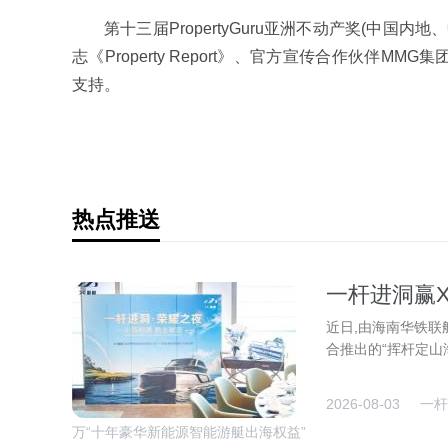
第十三届PropertyGuru亚洲不动产奖(中国内地
志《Property Report》、官方宣传合作伙伴
支持。
热点推送
一杆进洞赢
码斩获价值1
近日,由海南华铁联
合推出的“挥杆定山
2026-08-03
一杆
万“十年豪华新能源智能游艇出海权益”