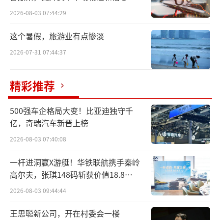
2026-08-03 07:44:29
这个暑假，旅游业有点惨淡
2026-07-31 07:44:37
精彩推荐
500强车企格局大变！比亚迪独守千
亿，奇瑞汽车新晋上榜
2026-08-03 07:40:08
一杆进洞赢X游艇！华铁联航携手秦岭
高尔夫，张琪148码斩获价值18.8
万“十年豪华新能源智能游艇出海权
2026-08-03 09:44:44
益”
王思聪新公司，开在村委会一楼