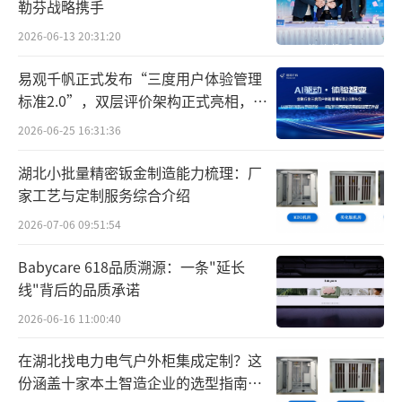
勒芬战略携手
2026-06-13 20:31:20
易观千帆正式发布“三度用户体验管理
标准2.0”，双层评价架构正式亮相，两
款专家智能体同步首发
2026-06-25 16:31:36
湖北小批量精密钣金制造能力梳理：厂
家工艺与定制服务综合介绍
2026-07-06 09:51:54
Babycare 618品质溯源：一条"延长
线"背后的品质承诺
2026-06-16 11:00:40
在湖北找电力电气户外柜集成定制？这
份涵盖十家本土智造企业的选型指南请