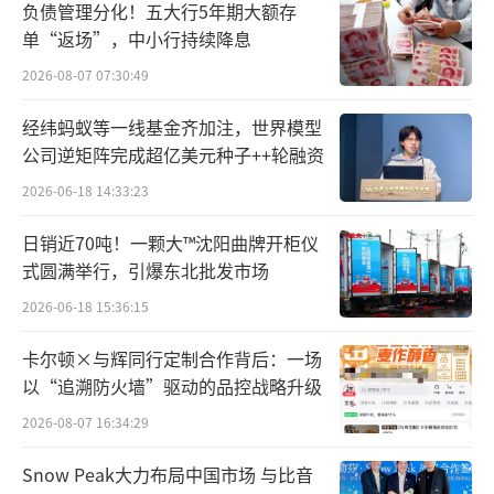
负债管理分化！五大行5年期大额存
单“返场”，中小行持续降息
2026-08-07 07:30:49
经纬蚂蚁等一线基金齐加注，世界模型
公司逆矩阵完成超亿美元种子++轮融资
2026-06-18 14:33:23
日销近70吨！一颗大™沈阳曲牌开柜仪
式圆满举行，引爆东北批发市场
2026-06-18 15:36:15
卡尔顿×与辉同行定制合作背后：一场
以“追溯防火墙”驱动的品控战略升级
2026-08-07 16:34:29
Snow Peak大力布局中国市场 与比音