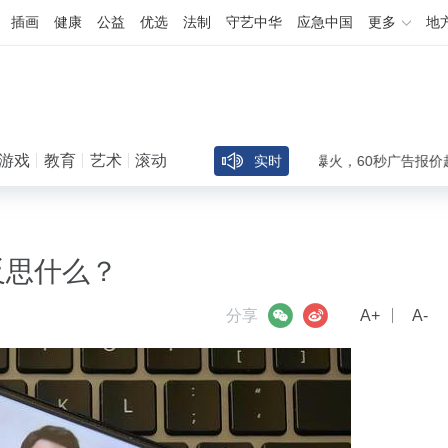
插画
健康
公益
优选
法制
守艺中华
应急中国
更多
地
游戏
教育
艺术
滚动
出道30天吸粉40万，AI短剧女主方桃子爆火，60秒广告报价超25万
实时
反思什么？
微信
微博
分享
A+
A-