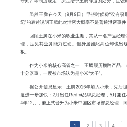
守则》等制度规定，决定给予王腾辞退的处分，且强调
虽然王腾在今天（9月9日）早些时候称“没有窃
纪”的表述说明王腾此次泄密大概率不是普通泄密事
回顾王腾在小米的职业生涯，其从一名产品经理做
理，足见其业务能力过硬。但身居如此高位却也出现
板。
作为小米的核心高管之一，王腾履历横跨产品、市
十分器重，一度被市场认为是小米“太子”。
据公开信息显示，王腾2016年加入小米，先后
度进一步加快：2月出任Redmi品牌总经理，5月兼
4年12月，他正式晋升为小米中国区市场部总经理，同
1
2
3
4
..