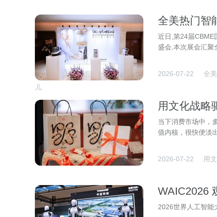
全美热门智能
宝贝赋能轻
近日,第24届CB
盛会,本次展会汇
2026-07-22
全美
儿
用文化战略
当下消费市场中，
值内核，很快便淡
2026-07-22
用文
WAIC20
身智能开辟
2026世界人工智