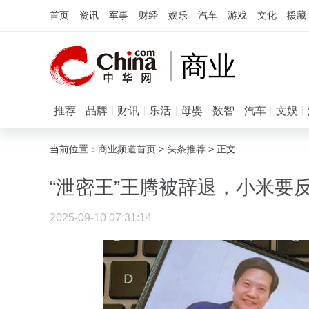
首页
资讯
军事
财经
娱乐
汽车
游戏
文化
援藏
商业
推荐
品牌
财讯
乐活
母婴
数智
汽车
文娱
当前位置：
商业频道首页
>
头条推荐
> 正文
“泄密王”王腾被辞退，小米要
2025-09-10 07:31:14