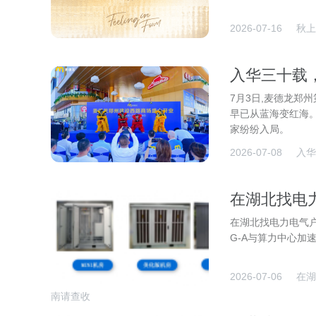
2026-07-16
秋上
入华三十载
7月3日,麦德龙郑
早已从蓝海变红海。
家纷纷入局。
2026-07-08
入华
在湖北找电
造企业的选
在湖北找电力电气
G-A与算力中心加
2026-07-06
在湖
南请查收