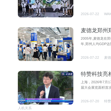
2026-07-22
WA
麦德龙郑州
2005年,麦德龙在
年,郑州人均GDP达
2026-07-22
麦德
特赞科技亮相
播间谈AI应
上海，2026年7月1
届大会展览面积首次突
2026-07-20
特赞
人机关系