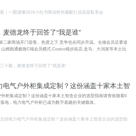
新｜一图读懂2026小红书商业时尚服配行业高层私享会
，麦德龙终于回答了“我是谁”
州第二家商场开门迎客。热度之下,竞争也在同步升温。仓储会员店赛道
山姆跑通极致C端会员模式,Costco稳步拓店,盒马、大润发等本土玩
三十载，麦德龙终于回答了“我是谁”
力电气户外柜集成定制？这份涵盖十家本土智
型指南请查收
户外柜集成定制？这份涵盖十家本土智造企业的选型指南请查收随着5
速落地，电力电气户外柜已成为数字基建的关键载体。
北找电力电气户外柜集成定制？这份涵盖十家本土智造企业的选型指