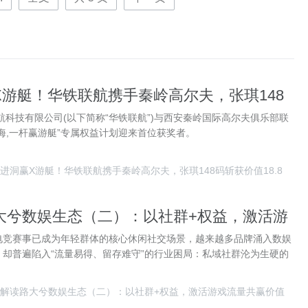
X游艇！华铁联航携手秦岭高尔夫，张琪148
8.8万“十年豪华新能源智能游艇出海权益”
航科技有限公司(以下简称“华铁联航”)与西安秦岭国际高尔夫俱乐部联
海,一杆赢游艇”专属权益计划迎来首位获奖者。
进洞赢X游艇！华铁联航携手秦岭高尔夫，张琪148码斩获价值18.8
大兮数娱生态（二）：以社群+权益，激活游
价值
电竞赛事已成为年轻群体的核心休闲社交场景，越来越多品牌涌入数娱
却普遍陷入“流量易得、留存难守”的行业困局：私域社群沦为生硬的
解读路大兮数娱生态（二）：以社群+权益，激活游戏流量共赢价值