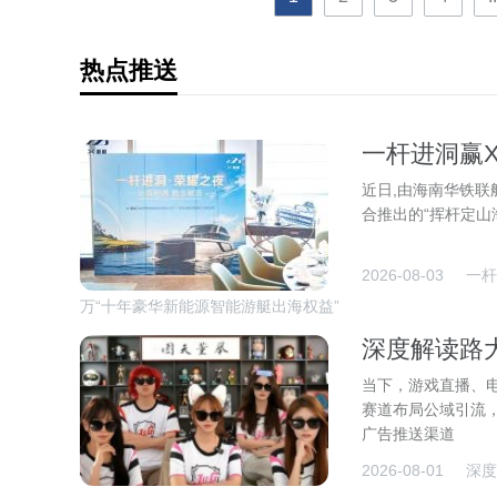
热点推送
一杆进洞赢
码斩获价值1
近日,由海南华铁联
合推出的“挥杆定山
2026-08-03
一杆
万“十年豪华新能源智能游艇出海权益”
深度解读路
戏流量共赢
当下，游戏直播、
赛道布局公域引流，
广告推送渠道
2026-08-01
深度