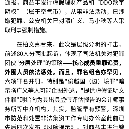
通报，鼎益丰发行虚假理财产品和“DDO数字
期权”（属于空气币），从事非法活动，已涉
嫌犯罪。公安机关已对隋广义、马小秋等人采
取刑事强制措施。
在柏文喜看来，此次是层级分明的打击，
前述80人分两批起诉，体现了司法机关对犯罪
团伙"分层处理"的策略——
核心成员重罪追责，
外围人员依法惩处。而且，罪名组合亦罕见，
六项罪名并罚，特别是"偷越国（边）境罪"暗
示隋广义等人可能企图外逃，"提供虚假证明文
件罪"则指向为其出具虚假评估报告的会计师事
务所等中介机构。其实，监管早有预警，深圳
市防范和处置非法集资工作专班办公室此前已
先后四次发布《风险提示》，对鼎益丰进行警