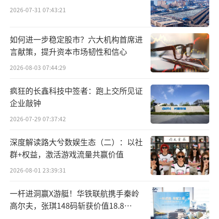
2026-07-31 07:43:21
如何进一步稳定股市？六大机构首席进
言献策，提升资本市场韧性和信心
2026-08-03 07:44:29
疯狂的长鑫科技中签者：跑上交所见证
企业敲钟
2026-07-29 07:37:42
深度解读路大兮数娱生态（二）：以社
群+权益，激活游戏流量共赢价值
2026-08-01 23:39:31
一杆进洞赢X游艇！华铁联航携手秦岭
高尔夫，张琪148码斩获价值18.8
万“十年豪华新能源智能游艇出海权