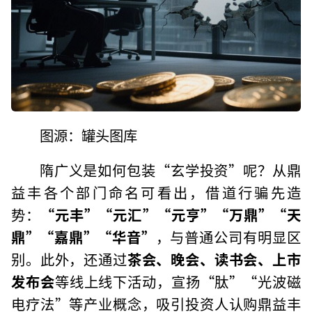
图源：罐头图库
隋广义是如何包装“玄学投资”呢？从鼎
益丰各个部门命名可看出，借道行骗先造
势：
“元丰”“元汇”“元亨”“万鼎”“天
鼎”“嘉鼎”“华音”
，与普通公司有明显区
别。此外，还通过
茶会、晚会、读书会、上市
发布会
等线上线下活动，宣扬“肽”“光波磁
电疗法”等产业概念，吸引投资人认购鼎益丰