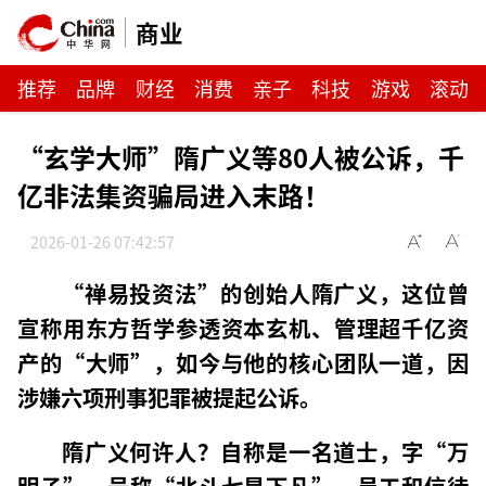
商业
推荐
品牌
财经
消费
亲子
科技
游戏
滚动
“玄学大师”隋广义等80人被公诉，千
亿非法集资骗局进入末路！
2026-01-26 07:42:57
“禅易投资法”的创始人隋广义，这位曾
宣称用东方哲学参透资本玄机、管理超千亿资
产的“大师”，如今与他的核心团队一道，因
涉嫌六项刑事犯罪被提起公诉。
隋广义何许人？自称是一名道士，字“万
明子”，号称“北斗七星下凡”，员工和信徒