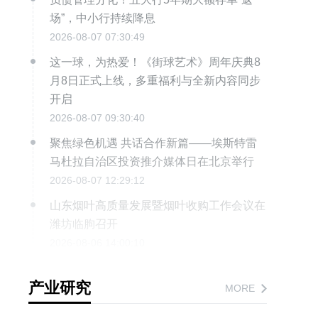
场”，中小行持续降息
2026-08-07 07:30:49
这一球，为热爱！《街球艺术》周年庆典8
月8日正式上线，多重福利与全新内容同步
开启
2026-08-07 09:30:40
聚焦绿色机遇 共话合作新篇——埃斯特雷
马杜拉自治区投资推介媒体日在北京举行
2026-08-07 12:29:12
山东烟叶高质量发展暨烟叶收购工作会议在
潍坊临朐召开
2026-08-06 14:00:10
卡尔顿×与辉同行定制合作背后：一场以“追
产业研究
溯防火墙”驱动的品控战略升级
MORE
2026-08-07 16:34:29