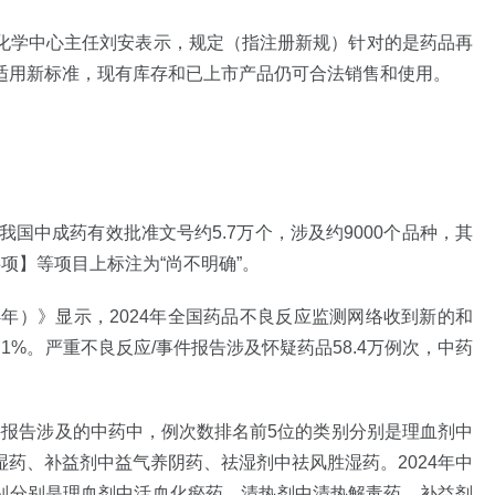
化学中心主任刘安表示，规定（指注册新规）针对的是药品再
适用新标准，现有库存和已上市产品仍可合法销售和使用。
我国中成药有效批准文号约5.7万个，涉及约9000个品种，其
项】等项目上标注为“尚不明确”。
4年）》显示，2024年全国药品不良反应监测网络收到新的和
.1%。严重不良反应/事件报告涉及怀疑药品58.4万例次，中药
事件报告涉及的中药中，例次数排名前5位的类别分别是理血剂中
药、补益剂中益气养阴药、祛湿剂中祛风胜湿药。2024年中
类别分别是理血剂中活血化瘀药、清热剂中清热解毒药、补益剂