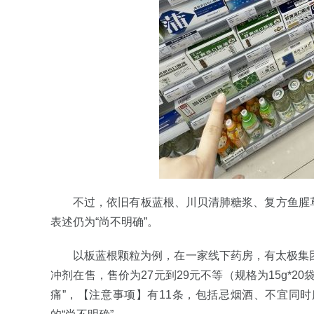
不过，依旧有板蓝根、川贝清肺糖浆、复方鱼腥
表述仍为“尚不明确”。
以板蓝根颗粒为例，在一家线下药房，有太极集团（6
冲剂在售，售价为27元到29元不等（规格为15g*
痛”，【注意事项】有11条，包括忌烟酒、不宜同