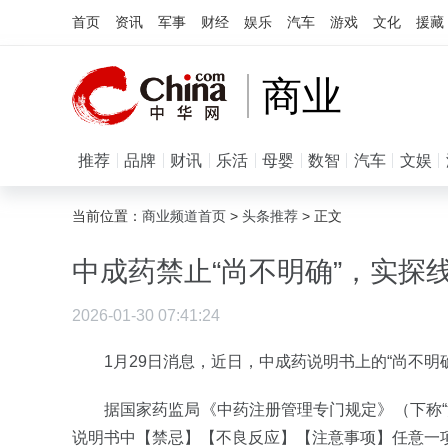
首页
资讯
军事
财经
娱乐
汽车
游戏
文化
援藏
商业
推荐
品牌
财讯
乐活
母婴
数智
汽车
文娱
当前位置：
商业频道首页
>
头条推荐
> 正文
中成药禁止“尚不明确”，实探
2026-01-30 07:41:24
1月29日消息，近日，中成药说明书上的“尚不明
据国家药监局《中药注册管理专门规定》（下称“注
说明书中【禁忌】【不良反应】【注意事项】任意一项