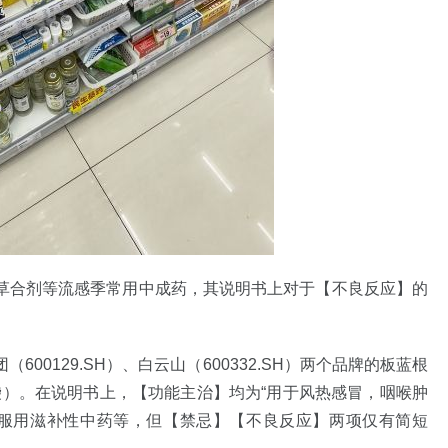
草合剂等流感季常用中成药，其说明书上对于【不良反应】的
00129.SH）、白云山（600332.SH）两个品牌的板蓝根
20袋）。在说明书上，【功能主治】均为“用于风热感冒，咽喉肿
时服用滋补性中药等，但【禁忌】【不良反应】两项仅有简短