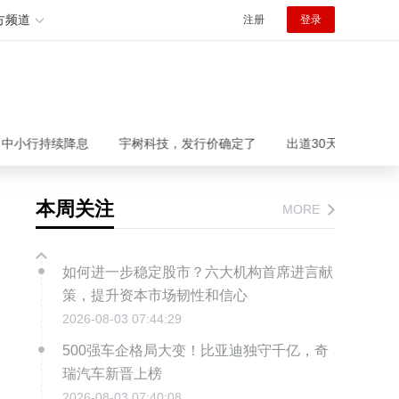
方频道
注册
登录
持续降息
宇树科技，发行价确定了
出道30天吸粉40万，AI短
本周关注
MORE
如何进一步稳定股市？六大机构首席进言献
策，提升资本市场韧性和信心
2026-08-03 07:44:29
500强车企格局大变！比亚迪独守千亿，奇
瑞汽车新晋上榜
2026-08-03 07:40:08