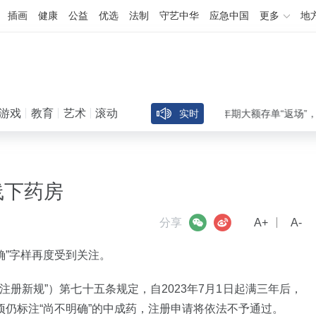
插画
健康
公益
优选
法制
守艺中华
应急中国
更多
地
游戏
教育
艺术
滚动
负债管理分化！五大行5年期大额存单“返场”，中小行
实时
线下药房
微信
微博
分享
A+
A-
确”字样再度受到关注。
册新规”）第七十五条规定，自2023年7月1日起满三年后，
仍标注“尚不明确”的中成药，注册申请将依法不予通过。