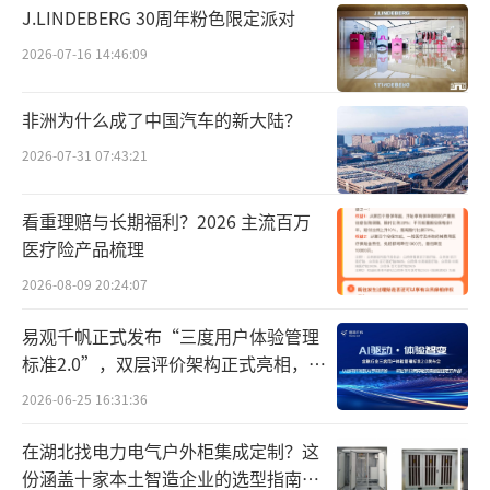
J.LINDEBERG 30周年粉色限定派对
2026-07-16 14:46:09
非洲为什么成了中国汽车的新大陆？
2026-07-31 07:43:21
看重理赔与长期福利？2026 主流百万
医疗险产品梳理
2026-08-09 20:24:07
易观千帆正式发布“三度用户体验管理
标准2.0”，双层评价架构正式亮相，两
款专家智能体同步首发
2026-06-25 16:31:36
在湖北找电力电气户外柜集成定制？这
份涵盖十家本土智造企业的选型指南请