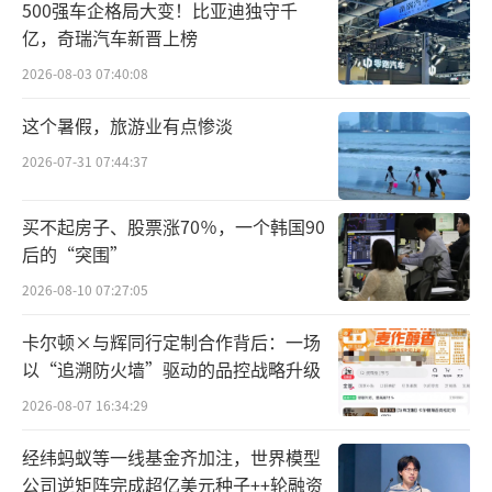
500强车企格局大变！比亚迪独守千
亿，奇瑞汽车新晋上榜
2026-08-03 07:40:08
这个暑假，旅游业有点惨淡
2026-07-31 07:44:37
买不起房子、股票涨70％，一个韩国90
后的“突围”
2026-08-10 07:27:05
卡尔顿×与辉同行定制合作背后：一场
以“追溯防火墙”驱动的品控战略升级
2026-08-07 16:34:29
经纬蚂蚁等一线基金齐加注，世界模型
公司逆矩阵完成超亿美元种子++轮融资