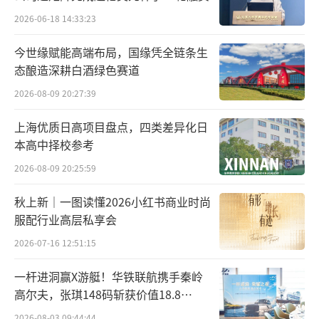
2026-06-18 14:33:23
今世缘赋能高端布局，国缘凭全链条生
态酿造深耕白酒绿色赛道
2026-08-09 20:27:39
上海优质日高项目盘点，四类差异化日
本高中择校参考
2026-08-09 20:25:59
秋上新｜一图读懂2026小红书商业时尚
服配行业高层私享会
2026-07-16 12:51:15
一杆进洞赢X游艇！华铁联航携手秦岭
高尔夫，张琪148码斩获价值18.8
万“十年豪华新能源智能游艇出海权
2026-08-03 09:44:44