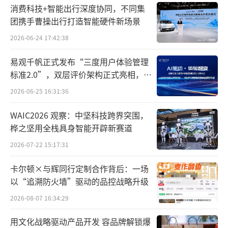
消费科技+智能出行深度协同，不同集
团携手曹操出行打造智能硬件新场景
2026-06-24 17:42:38
易观千帆正式发布“三度用户体验管理
标准2.0”，双层评价架构正式亮相，两
款专家智能体同步首发
2026-06-25 16:31:36
WAIC2026 观察：中坚科技跨界突围，
桦之坚用全栈具身智能开辟新赛道
2026-07-22 15:17:31
卡尔顿×与辉同行定制合作背后：一场
以“追溯防火墙”驱动的品控战略升级
2026-08-07 16:34:29
用文化战略驱动产品开发 容品牌解锁爆