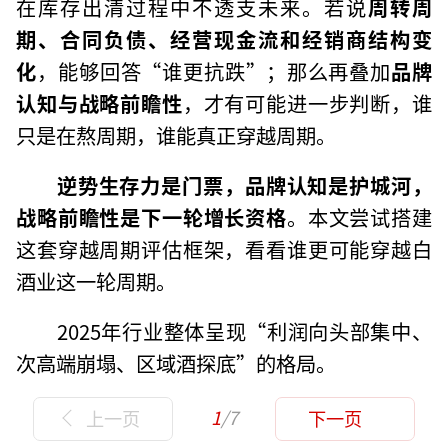
在库存出清过程中不透支未来。若说
周转周
期、合同负债、经营现金流和经销商结构变
化
，能够回答“谁更抗跌”；那么再叠加
品牌
认知与战略前瞻性
，才有可能进一步判断，谁
只是在熬周期，谁能真正穿越周期。
逆势生存力是门票，品牌认知是护城河，
战略前瞻性是下一轮增长资格
。本文尝试搭建
这套穿越周期评估框架，看看谁更可能穿越白
酒业这一轮周期。
2025年行业整体呈现“利润向头部集中、
次高端崩塌、区域酒探底”的格局。
1
/7
上一页
下一页