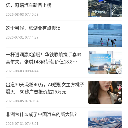
亿，奇瑞汽车新晋上榜
2026-08-03 07:40:08
这个暑假，旅游业有点惨淡
2026-07-31 07:44:37
一杆进洞赢X游艇！华铁联航携手秦岭
高尔夫，张琪148码斩获价值18.8
万“十年豪华新能源智能游艇出海权
2026-08-03 09:44:44
益”
出道30天吸粉40万，AI短剧女主方桃子
爆火，60秒广告报价超25万元
2026-08-05 07:40:04
非洲为什么成了中国汽车的新大陆？
2026-07-31 07:43:21