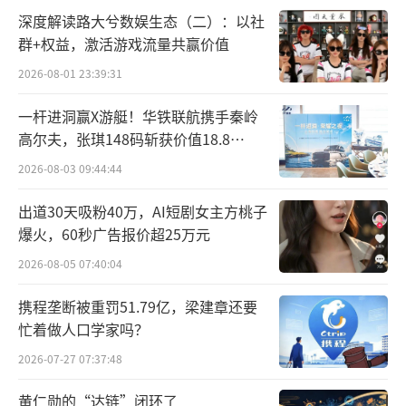
深度解读路大兮数娱生态（二）：以社
群+权益，激活游戏流量共赢价值
2026-08-01 23:39:31
一杆进洞赢X游艇！华铁联航携手秦岭
高尔夫，张琪148码斩获价值18.8
万“十年豪华新能源智能游艇出海权
2026-08-03 09:44:44
益”
出道30天吸粉40万，AI短剧女主方桃子
爆火，60秒广告报价超25万元
2026-08-05 07:40:04
携程垄断被重罚51.79亿，梁建章还要
忙着做人口学家吗？
2026-07-27 07:37:48
黄仁勋的“达链”闭环了