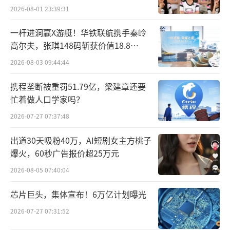
2026-08-01 23:39:31
一杆进洞赢X游艇！华铁联航携手秦岭
高尔夫，张琪148码斩获价值18.8
万“十年豪华新能源智能游艇出海权
2026-08-03 09:44:44
益”
携程垄断被重罚51.79亿，梁建章还要
忙着做人口学家吗？
2026-07-27 07:37:48
出道30天吸粉40万，AI短剧女主方桃子
爆火，60秒广告报价超25万元
2026-08-05 07:40:04
芯片巨头，集体宣布！6万亿计划曝光
2026-07-27 07:31:52