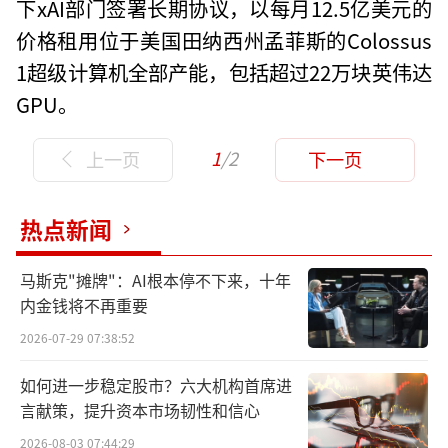
下xAI部门签署长期协议，以每月12.5亿美元的
价格租用位于美国田纳西州孟菲斯的Colossus
1超级计算机全部产能，包括超过22万块英伟达
GPU。
1
/2
上一页
下一页
热点新闻
马斯克"摊牌"：AI根本停不下来，十年
内金钱将不再重要
2026-07-29 07:38:52
如何进一步稳定股市？六大机构首席进
言献策，提升资本市场韧性和信心
2026-08-03 07:44:29