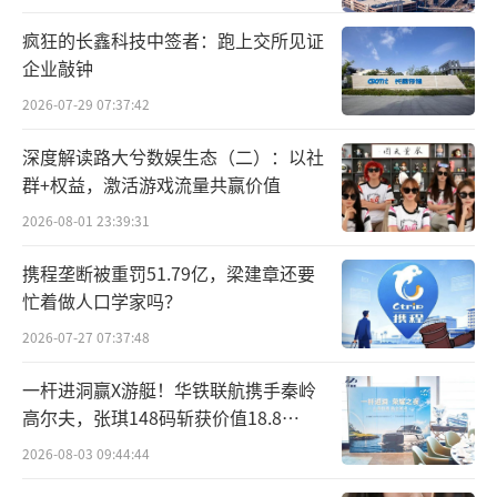
疯狂的长鑫科技中签者：跑上交所见证
企业敲钟
2026-07-29 07:37:42
深度解读路大兮数娱生态（二）：以社
群+权益，激活游戏流量共赢价值
2026-08-01 23:39:31
携程垄断被重罚51.79亿，梁建章还要
忙着做人口学家吗？
2026-07-27 07:37:48
一杆进洞赢X游艇！华铁联航携手秦岭
高尔夫，张琪148码斩获价值18.8
万“十年豪华新能源智能游艇出海权
2026-08-03 09:44:44
益”