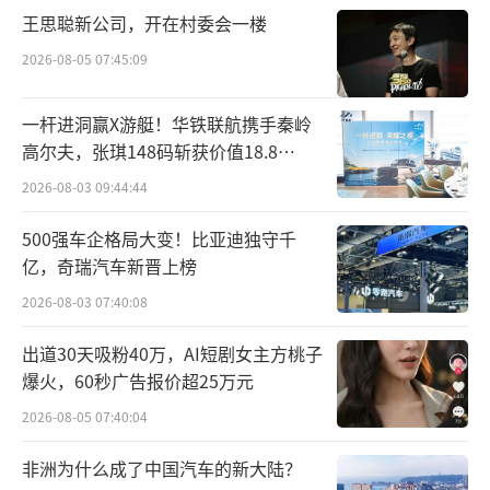
王思聪新公司，开在村委会一楼
2026-08-05 07:45:09
一杆进洞赢X游艇！华铁联航携手秦岭
高尔夫，张琪148码斩获价值18.8
万“十年豪华新能源智能游艇出海权
2026-08-03 09:44:44
益”
500强车企格局大变！比亚迪独守千
亿，奇瑞汽车新晋上榜
2026-08-03 07:40:08
出道30天吸粉40万，AI短剧女主方桃子
爆火，60秒广告报价超25万元
2026-08-05 07:40:04
非洲为什么成了中国汽车的新大陆？