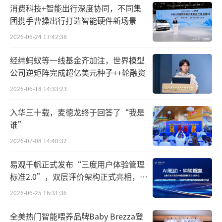
消费科技+智能出行深度协同，不同集
团携手曹操出行打造智能硬件新场景
2026-06-24 17:42:38
经纬蚂蚁等一线基金齐加注，世界模型
公司逆矩阵完成超亿美元种子++轮融资
2026-06-18 14:33:23
入华三十载，麦德龙终于回答了“我是
谁”
2026-07-08 14:40:32
易观千帆正式发布“三度用户体验管理
标准2.0”，双层评价架构正式亮相，两
款专家智能体同步首发
2026-06-25 16:31:36
全美热门智能喂养品牌Baby Brezza登