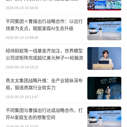
态，共绘数智民生图景
2026-06-23 16:38:00
不同集团×曹操出行战略合作：以出行
场景为支点，赋能家庭AI生态升级
2026-06-25 15:08:30
经纬蚂蚁等一线基金齐加注，世界模型
公司逆矩阵完成超亿美元种子++轮融资
2026-06-18 14:33:23
燕太太集团战略升维：全产业链纵深布
局，锻造燕窝行业软实力
2026-06-29 14:11:47
不同集团与曹操出行达成战略合作，打
开AI家庭生态的想象空间
2026-06-26 16:20:50