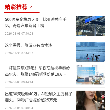
精彩推荐
500强车企格局大变！比亚迪独守千
亿，奇瑞汽车新晋上榜
2026-08-03 07:40:08
这个暑假，旅游业有点惨淡
2026-07-31 07:44:37
一杆进洞赢X游艇！华铁联航携手秦岭
高尔夫，张琪148码斩获价值18.8
万“十年豪华新能源智能游艇出海权
2026-08-03 09:44:44
益”
出道30天吸粉40万，AI短剧女主方桃子
爆火，60秒广告报价超25万元
2026-08-05 07:40:04