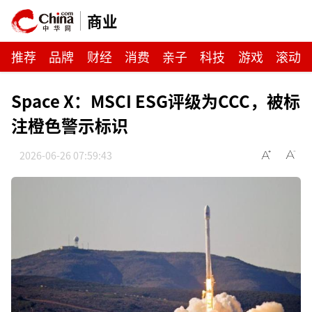
商业
推荐
品牌
财经
消费
亲子
科技
游戏
滚动
Space X：MSCI ESG评级为CCC，被标
注橙色警示标识
2026-06-26 07:59:43