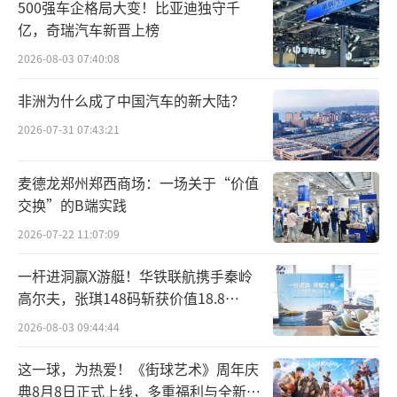
500强车企格局大变！比亚迪独守千
亿，奇瑞汽车新晋上榜
2026-08-03 07:40:08
非洲为什么成了中国汽车的新大陆？
2026-07-31 07:43:21
麦德龙郑州郑西商场：一场关于“价值
交换”的B端实践
2026-07-22 11:07:09
一杆进洞赢X游艇！华铁联航携手秦岭
高尔夫，张琪148码斩获价值18.8
万“十年豪华新能源智能游艇出海权
2026-08-03 09:44:44
益”
这一球，为热爱！《街球艺术》周年庆
典8月8日正式上线，多重福利与全新内