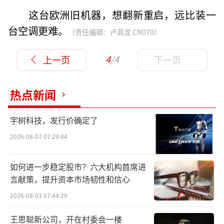
这台欧洲旧机器，想翻新重启，远比装一
台空调更难。
（责任编辑：卢其龙 CN070）
4
/4
上一页
下一页
热点新闻
宇树科技，发行价确定了
2026-08-07 07:29:44
如何进一步稳定股市？六大机构首席进
言献策，提升资本市场韧性和信心
2026-08-03 07:44:29
王思聪新公司，开在村委会一楼