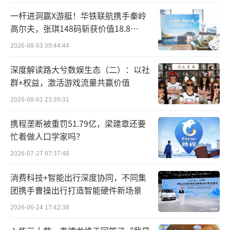
一杆进洞赢X游艇！华铁联航携手秦岭
高尔夫，张琪148码斩获价值18.8
万“十年豪华新能源智能游艇出海权
2026-08-03 09:44:44
益”
深度解读路大兮数娱生态（二）：以社
群+权益，激活游戏流量共赢价值
2026-08-01 23:39:31
携程垄断被重罚51.79亿，梁建章还要
忙着做人口学家吗？
2026-07-27 07:37:48
消费科技+智能出行深度协同，不同集
团携手曹操出行打造智能硬件新场景
2026-06-24 17:42:38