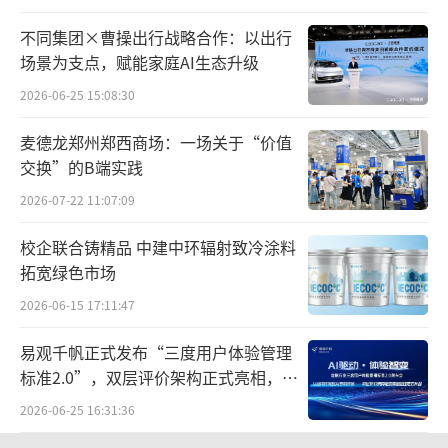
不同集团×曹操出行战略合作：以出行
场景为支点，赋能家庭AI生态升级
2026-06-25 15:08:30
麦德龙郑州郑西商场：一场关于“价值
交换”的B端实践
2026-07-22 11:07:09
校企联合铸精品 中建中环辐射致冷涂料
拓宽绿色市场
2026-06-15 17:11:47
易观千帆正式发布“三度用户体验管理
标准2.0”，双层评价架构正式亮相，两
款专家智能体同步首发
2026-06-25 16:31:36