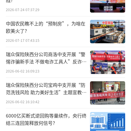
战？
2026-07-24 07:37:29
中国农民瞧不上的“预制房”，为啥在
欧美火了？
2026-07-17 07:43:15
瑞众保险陕西分公司商洛中支开展“警
惕诈骗新手法 不做电诈工具人”反诈主
题宣传活动
2026-06-02 16:09:23
瑞众保险陕西分公司宝鸡中支开展“防
范洗钱风险 助力美好生活”主题宣教活
动
2026-06-02 16:10:42
6000亿买断式逆回购等量续作，央行终
结三连回笼释放何信号？