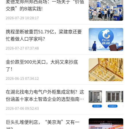
麦德龙郑州郑西商场：一场关于“价值
交换”的B端实践!
2026-07-29 10:28:17
携程垄断被重罚51.79亿，梁建章还要
忙着做人口学家吗？
2026-07-27 07:37:48
金价跌至900元关口，大妈又来抄底
了！
2026-06-15 07:34:12
在湖北找电力电气户外柜集成定制？这
份涵盖十家本土智造企业的选型指南请
查收
2026-07-06 09:52:43
巨头扎堆便利店，“美京淘”又有一