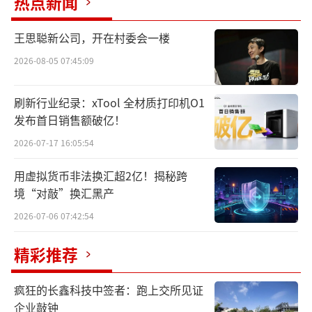
热点新闻
王思聪新公司，开在村委会一楼
2026-08-05 07:45:09
刷新行业纪录：xTool 全材质打印机O1
发布首日销售额破亿！
2026-07-17 16:05:54
用虚拟货币非法换汇超2亿！揭秘跨
境“对敲”换汇黑产
2026-07-06 07:42:54
精彩推荐
疯狂的长鑫科技中签者：跑上交所见证
企业敲钟