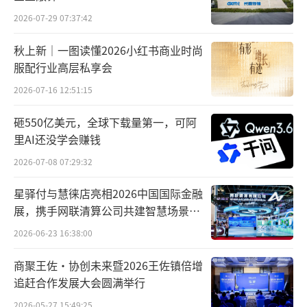
2026-07-29 07:37:42
秋上新｜一图读懂2026小红书商业时尚
服配行业高层私享会
2026-07-16 12:51:15
砸550亿美元，全球下载量第一，可阿
里AI还没学会赚钱
2026-07-08 07:29:32
星驿付与慧徕店亮相2026中国国际金融
展，携手网联清算公司共建智慧场景生
态，共绘数智民生图景
2026-06-23 16:38:00
商聚王佐・协创未来暨2026王佐镇倍增
追赶合作发展大会圆满举行
2026-05-27 15:49:25