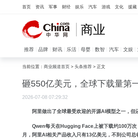
首页
资讯
军事
财经
娱乐
汽车
游戏
文化
援藏
商业
推荐
品牌
财讯
乐活
母婴
数智
汽车
文娱
当前位置：
商业频道首页
>
头条推荐
> 正文
砸550亿美元，全球下载量第
2026-07-08 07:29:32
阿里做出了全球最受欢迎的开源AI模型之一，但
Qwen每天在Hugging Face上被下载约1
月，阿里AI相关产品收入只有13亿美元，不到公司总