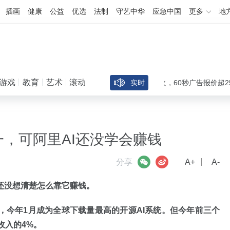
插画
健康
公益
优选
法制
守艺中华
应急中国
更多
地
游戏
教育
艺术
滚动
出道30天吸粉40万，AI短剧女主方桃子爆火，60秒广告报价超25万元
实时
一，可阿里AI还没学会赚钱
微信
微博
分享
A+
A-
还没想清楚怎么靠它赚钱。
00万次，今年1月成为全球下载量最高的开源AI系统。但今年前三个
收入的4%。