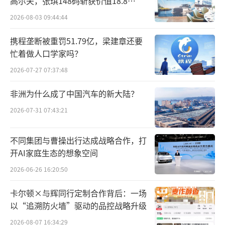
高尔夫，张琪148码斩获价值18.8
万“十年豪华新能源智能游艇出海权
2026-08-03 09:44:44
益”
携程垄断被重罚51.79亿，梁建章还要
忙着做人口学家吗？
2026-07-27 07:37:48
非洲为什么成了中国汽车的新大陆？
2026-07-31 07:43:21
不同集团与曹操出行达成战略合作，打
开AI家庭生态的想象空间
2026-06-26 16:20:50
卡尔顿×与辉同行定制合作背后：一场
以“追溯防火墙”驱动的品控战略升级
2026-08-07 16:34:29