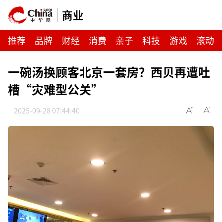
商业
推荐
品牌
财经
消费
亲子
科技
游戏
滚动
一碗汤换顾客北京一套房？西贝再遭吐
槽“灾难型公关”
2025-09-28 07:44:40