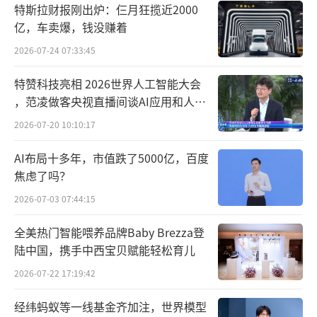
特斯拉财报刚出炉：仨月狂揽近2000
亿，车卖爆，钱没赚着
2026-07-24 07:33:45
特赞科技亮相 2026世界人工智能大会
，范凌做客央视直播间谈AI应用和人机
关系
2026-07-20 10:10:17
AI布局十多年，市值跌了5000亿，百度
焦虑了吗？
2026-07-03 07:44:15
全美热门智能喂养品牌Baby Brezza登
陆中国，携手中西宝贝赋能轻松育儿
2026-07-22 17:19:42
经纬蚂蚁等一线基金齐加注，世界模型