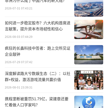
非洲为什么成了中国汽车的新大陆？
2026-07-31 07:43:21
如何进一步稳定股市？六大机构首席进
言献策，提升资本市场韧性和信心
2026-08-03 07:44:29
疯狂的长鑫科技中签者：跑上交所见证
企业敲钟
2026-07-29 07:37:42
深度解读路大兮数娱生态（二）：以社
群+权益，激活游戏流量共赢价值
2026-08-01 23:39:31
携程垄断被重罚51.79亿，梁建章还要
忙着做人口学家吗？